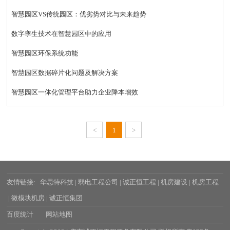
智慧园区VS传统园区：优劣势对比与未来趋势
数字孪生技术在智慧园区中的应用
智慧园区环保系统功能
智慧园区数据碎片化问题及解决方案
智慧园区一体化管理平台助力企业降本增效
<
1
>
友情链接:
华思特科技
|
弱电工程公司
|
诚正恒工程
|
机房建设
|
机房工程
|
微模块机房
|
诚正恒集团
百度统计
网站地图