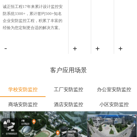
专业产品
服务团
防监控系
诚正恒工程17年来累计设计监控安
供应商紧
队，免费
统工程多
防系统3300+，累计签约500+知名
密合作，
提供技术
年，自有
企业安防监控工程，积累了丰富的
为客户提
咨询服
9支专业
经验为您定制更合适的解决方案。
供高品质
务，终身
施工团
安防监控
免费上门
队，为客
系统工
维护保修
户提供一
程，一线
服务，保
站式综合
品牌产品
修期内软
安防监控
直供，种
件免费升
客户应用场景
服务，根
类齐全，
级服务、
据客户个
维护成本
24小时提
性化需求
节约50%
供本地化
学校安防监控
工厂安防监控
办公室安防监控
量身打造
服务。
高性价比
商场安防监控
酒店安防监控
小区安防监控